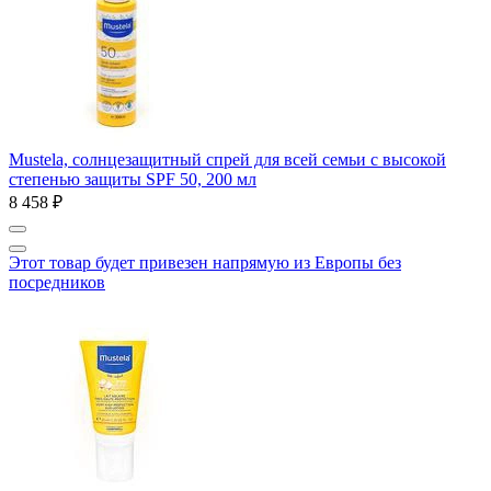
Mustela, солнцезащитный спрей для всей семьи с высокой
степенью защиты SPF 50, 200 мл
8 458 ₽
Этот товар будет привезен напрямую из Европы без
посредников