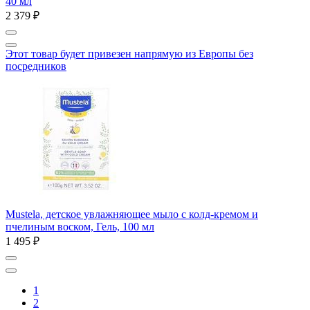
40 мл
2 379 ₽
Этот товар будет привезен напрямую из Европы без
посредников
Mustela, детское увлажняющее мыло с колд-кремом и
пчелиным воском, Гель, 100 мл
1 495 ₽
1
2