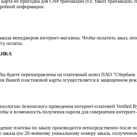
карта не пригодна для CNP транзакций (т.е. таких транзакций, п
одробной информации.
аказа менеджером интернет-магазина. Чтобы оплатить заказ, нео
гу оплаты.
АНКА
ы будете перенаправлены на платежный шлюз ПАО "Сбербанк Ро
ов Вашей пластиковой карты осуществляется в защищенном реж
ологию безопасного проведения интернет-платежей Verified By 
обы и возможность получения пароля для совершения интернет
ение платежа по заказу производится непосредственно после п
 заказа (по 20-значному уникальному номеру заказа, полученно