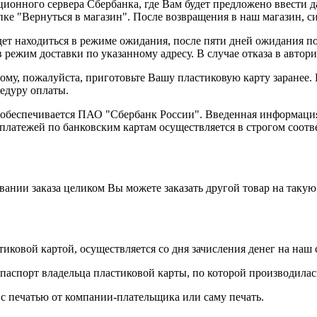
ационного сервера Сбербанка, где Вам будет предложено ввести
ке "Вернуться в магазин". После возвращения в наш магазин, си
ет находиться в режиме ожидания, после пяти дней ожидания по
 режим доставки по указанному адресу. В случае отказа в авто
му, пожалуйста, приготовьте Вашу пластиковую карту заранее. 
цедуру оплаты.
беспечивается ПАО "Сбербанк России". Введенная информация 
латежей по банковским картам осуществляется в строгом соотве
вании заказа целиком Вы можете заказать другой товар на такую
иковой картой, осуществляется со дня зачисления денег на наш с
аспорт владельца пластиковой карты, по которой производилась
с печатью от компании-плательщика или саму печать.