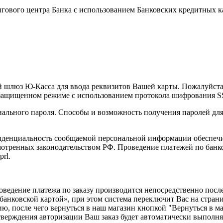
ового центра Банка с использованием Банковских кредитных к
шлюз Ю-Касса для ввода реквизитов Вашей карты. Пожалуйста, 
защищенном режиме с использованием протокола шифрования S
иального пароля. Способы и возможность получения паролей дл
денциальность сообщаемой персональной информации обеспечив
мотренных законодательством РФ. Проведение платежей по банко
rl.
дение платежа по заказу производится непосредственно после 
анковской картой», при этом система переключит Вас на страни
ю, после чего вернуться в наш магазин кнопкой "Вернуться в ма
дтверждения авторизации Ваш заказ будет автоматически выполня