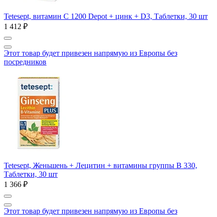
Tetesept, витамин C 1200 Depot + цинк + D3, Таблетки, 30 шт
1 412 ₽
Этот товар будет привезен напрямую из Европы без
посредников
Tetesept, Женьшень + Лецитин + витамины группы В 330,
Таблетки, 30 шт
1 366 ₽
Этот товар будет привезен напрямую из Европы без