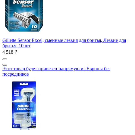
Gillette Sensor Excel, сменные лезвия для бритья, Лезвие для
бритья, 10 шт
4 518 ₽
Этот товар будет привезен напрямую из Европы без
посредников