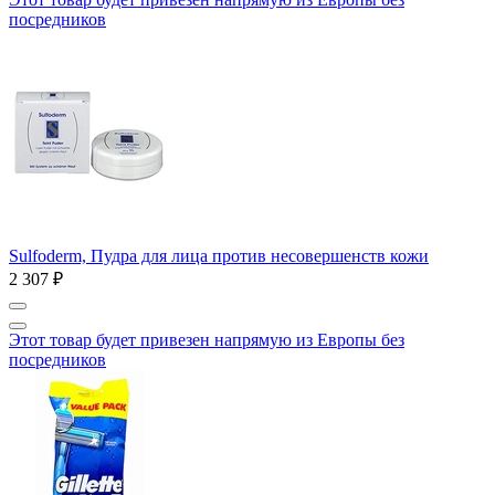
посредников
Sulfoderm, Пудра для лица против несовершенств кожи
2 307 ₽
Этот товар будет привезен напрямую из Европы без
посредников