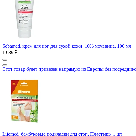
Sebamed, крем для ног для сухой кожи, 10% мочевина, 100 мл
1 086 ₽
Этот товар будет привезен напрямую из Европы без посредник
Lifemed, бамбуковые подкладки для стоп, Пластырь, 1 шт