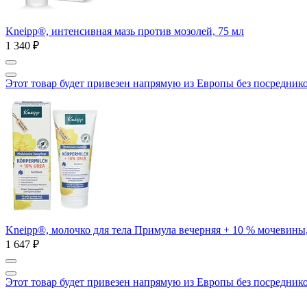
Kneipp®, интенсивная мазь против мозолей, 75 мл
1 340 ₽
Этот товар будет привезен напрямую из Европы без посредник
Kneipp®, молочко для тела Примула вечерняя + 10 % мочевины,
1 647 ₽
Этот товар будет привезен напрямую из Европы без посредник