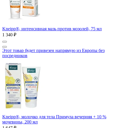
Kneipp®, интенсивная мазь против мозолей, 75 мл
1 340 ₽
Этот товар будет привезен напрямую из Европы без
посредников
Kneipp®, молочко для тела Примула вечерняя + 10 %
мочевины, 200 мл
1 647 ₽