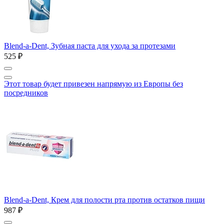
Blend-a-Dent, Зубная паста для ухода за протезами
525 ₽
Этот товар будет привезен напрямую из Европы без
посредников
Blend-a-Dent, Крем для полости рта против остатков пищи
987 ₽