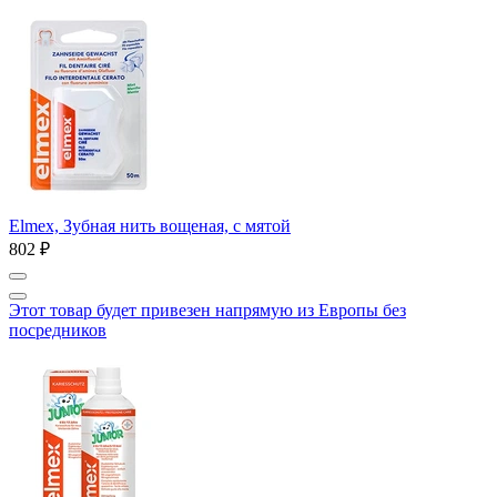
Elmex, Зубная нить вощеная, с мятой
802 ₽
Этот товар будет привезен напрямую из Европы без
посредников