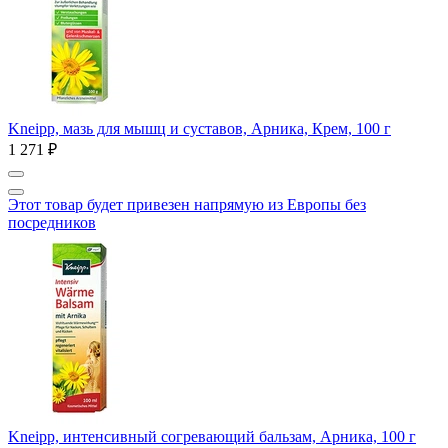
Kneipp, мазь для мышц и суставов, Арника, Крем, 100 г
1 271 ₽
Этот товар будет привезен напрямую из Европы без
посредников
Kneipp, интенсивный согревающий бальзам, Арника, 100 г