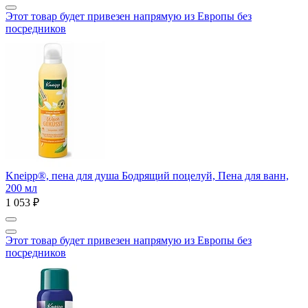
Этот товар будет привезен напрямую из Европы без
посредников
Kneipp®, пена для душа Бодрящий поцелуй, Пена для ванн,
200 мл
1 053 ₽
Этот товар будет привезен напрямую из Европы без
посредников