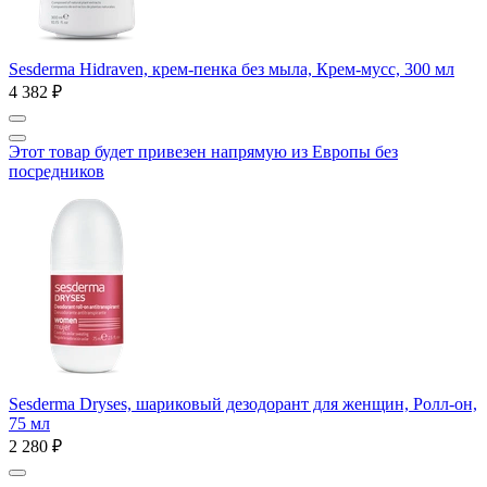
Sesderma Hidraven, крем-пенка без мыла, Крем-мусс, 300 мл
4 382 ₽
Этот товар будет привезен напрямую из Европы без
посредников
Sesderma Dryses, шариковый дезодорант для женщин, Ролл-он,
75 мл
2 280 ₽