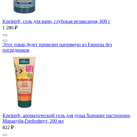
Kneipp®, соль для ванн, глубокая релаксация, 600 г
1 280 ₽
Этот товар будет привезен напрямую из Европы без
посредников
Kneipp®, ароматический гель для душа Хорошее настроение,
Маракуйя-Грейпфрут, 200 мл
822 ₽