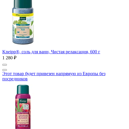
Kneipp®, соль для ванн, Чистая релаксация, 600 г
1 280 ₽
Этот товар будет привезен напрямую из Европы без
посредников