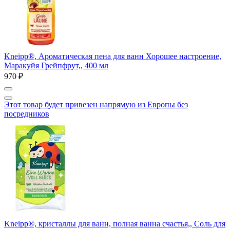
Kneipp®, Ароматическая пена для ванн Хорошее настроение,
Маракуйя Грейпфрут,, 400 мл
970 ₽
Этот товар будет привезен напрямую из Европы без
посредников
Kneipp®, кристаллы для ванн, полная ванна счастья,, Соль для