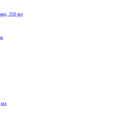
ожи, 350 мл
ов
 мл