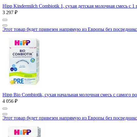
Hipp Kindermilch Combiotik 1, сухая детская молочная смесь с 1 
3 297 ₽
Этот товар будет привезен напрямую из Европы без посредник
Hipp Bio Combiotik, сухая начальная молочная смесь с самого 
4 056 ₽
Этот товар будет привезен напрямую из Европы без посредник