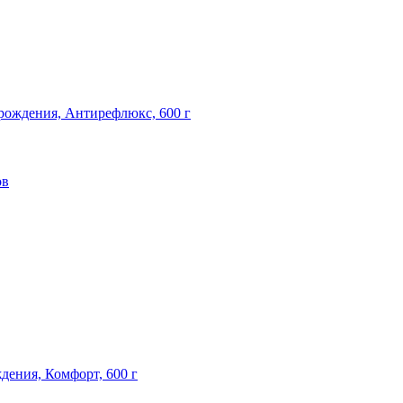
о рождения, Антирефлюкс, 600 г
ов
ждения, Комфорт, 600 г