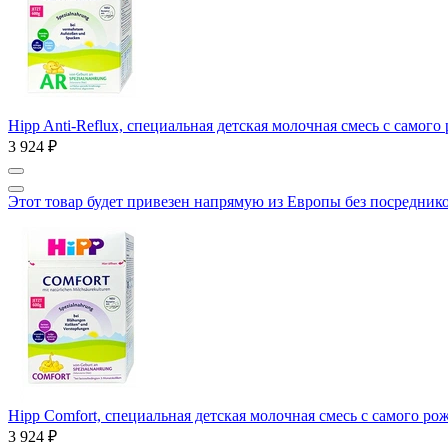
Hipp Anti-Reflux, cпециальная детская молочная смесь с самог
3 924 ₽
Этот товар будет привезен напрямую из Европы без посредник
Hipp Comfort, специальная детская молочная смесь с самого ро
3 924 ₽