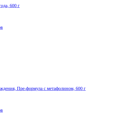
года, 600 г
ов
рождения, Пре-формула с метафолином, 600 г
ов