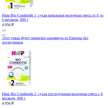
Hipp Bio Combiotik 1, сухая начальная молочная смесь от 0 до
6 месяцев, 600 г
4 056 ₽
Этот товар будет привезен напрямую из Европы без
посредников
Hipp Bio Combiotik 2, сухая последующая молочная смесь с 6
месяцев, 600 г
4 056 ₽