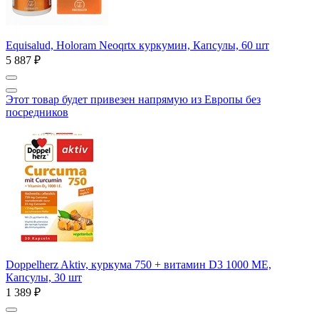
Equisalud, Holoram Neoqrtx куркумин, Капсулы, 60 шт
5 887 ₽
Этот товар будет привезен напрямую из Европы без
посредников
Doppelherz Aktiv, куркума 750 + витамин D3 1000 МЕ,
Капсулы, 30 шт
1 389 ₽