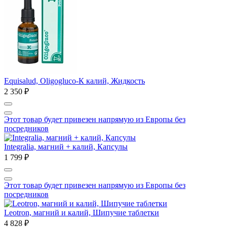
Equisalud, Oligogluco-К калий, Жидкость
2 350 ₽
Этот товар будет привезен напрямую из Европы без
посредников
Integralia, магний + калий, Капсулы
1 799 ₽
Этот товар будет привезен напрямую из Европы без
посредников
Leotron, магний и калий, Шипучие таблетки
4 828 ₽