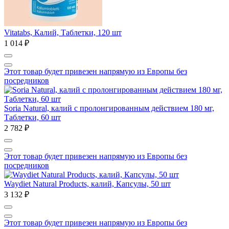
Vitatabs, Калий, Таблетки, 120 шт
1 014 ₽
Этот товар будет привезен напрямую из Европы без
посредников
Soria Natural, калий с пролонгированным действием 180 мг,
Таблетки, 60 шт
2 782 ₽
Этот товар будет привезен напрямую из Европы без
посредников
Waydiet Natural Products, калий, Капсулы, 50 шт
3 132 ₽
Этот товар будет привезен напрямую из Европы без