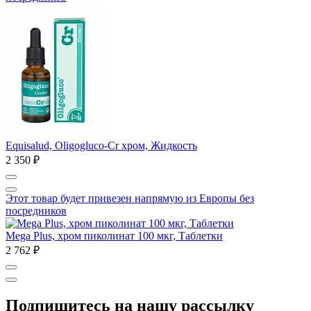
Equisalud, Oligogluco-Cr хром, Жидкость
2 350 ₽
Этот товар будет привезен напрямую из Европы без
посредников
Mega Plus, хром пиколинат 100 мкг, Таблетки
2 762 ₽
Подпишитесь на нашу рассылку