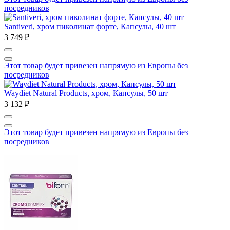
посредников
Santiveri, хром пиколинат форте, Капсулы, 40 шт
3 749 ₽
Этот товар будет привезен напрямую из Европы без
посредников
Waydiet Natural Products, хром, Капсулы, 50 шт
3 132 ₽
Этот товар будет привезен напрямую из Европы без
посредников