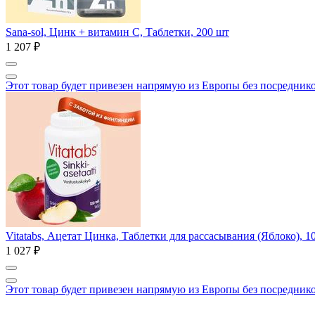
Sana-sol, Цинк + витамин C, Таблетки, 200 шт
1 207 ₽
Этот товар будет привезен напрямую из Европы без посредник
Vitatabs, Ацетат Цинка, Таблетки для рассасывания (Яблоко), 1
1 027 ₽
Этот товар будет привезен напрямую из Европы без посредник