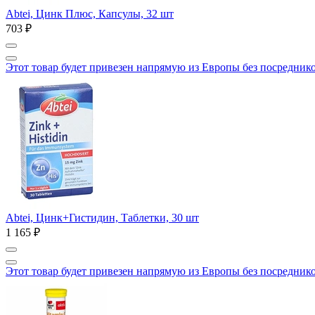
Abtei, Цинк Плюс, Капсулы, 32 шт
703 ₽
Этот товар будет привезен напрямую из Европы без посредник
Abtei, Цинк+Гистидин, Таблетки, 30 шт
1 165 ₽
Этот товар будет привезен напрямую из Европы без посредник