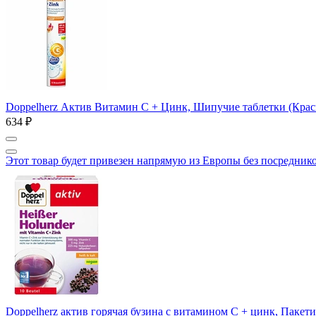
Doppelherz Актив Витамин C + Цинк, Шипучие таблетки (Красн
634 ₽
Этот товар будет привезен напрямую из Европы без посредник
Doppelherz актив горячая бузина с витамином С + цинк, Пакети