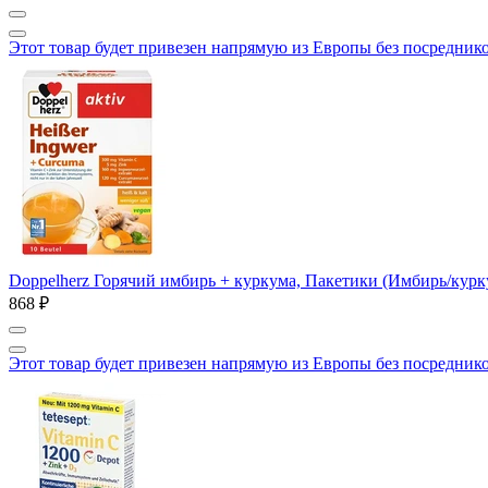
Этот товар будет привезен напрямую из Европы без посредник
Doppelherz Горячий имбирь + куркума, Пакетики (Имбирь/курк
868 ₽
Этот товар будет привезен напрямую из Европы без посредник