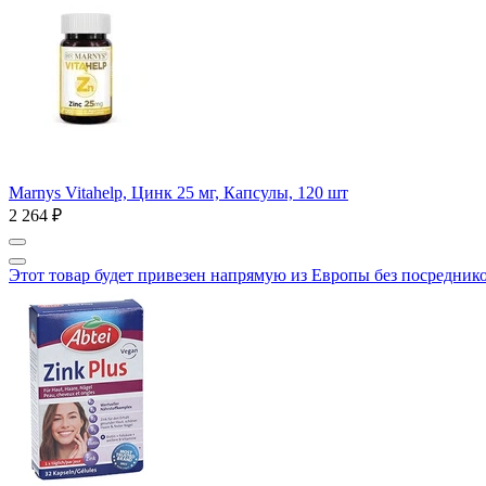
Marnys Vitahelp, Цинк 25 мг, Капсулы, 120 шт
2 264 ₽
Этот товар будет привезен напрямую из Европы без посредник