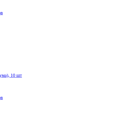
ов
ума), 10 шт
ов