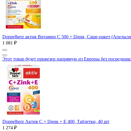
Doppelherz актив Витамин С 500 + Цинк, Саше-пакет (Апельсин
1 081 ₽
Этот товар будет привезен напрямую из Европы без посредник
Doppelherz Актив С + Цинк + Е 400, Таблетки, 40 шт
1 274 ₽