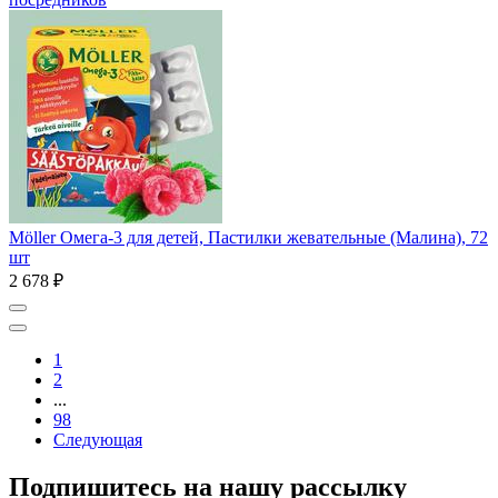
Möller Омега-3 для детей, Пастилки жевательные (Малина), 72
шт
2 678 ₽
1
2
...
98
Следующая
Подпишитесь на нашу рассылку