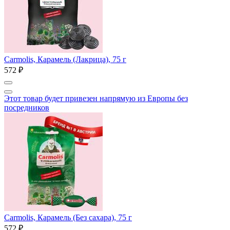
Carmolis, Карамель (Лакрица), 75 г
572 ₽
Этот товар будет привезен напрямую из Европы без
посредников
Carmolis, Карамель (Без сахара), 75 г
572 ₽