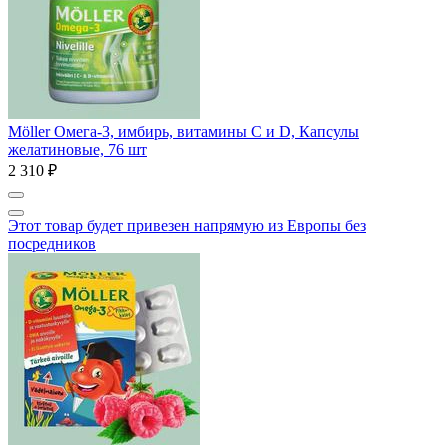
Möller Омега-3, имбирь, витамины C и D, Капсулы
желатиновые, 76 шт
2 310 ₽
Этот товар будет привезен напрямую из Европы без
посредников