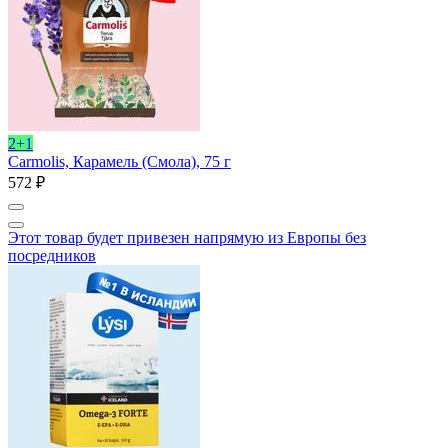
2+1
Carmolis, Карамель (Смола), 75 г
572 ₽
Этот товар будет привезен напрямую из Европы без
посредников