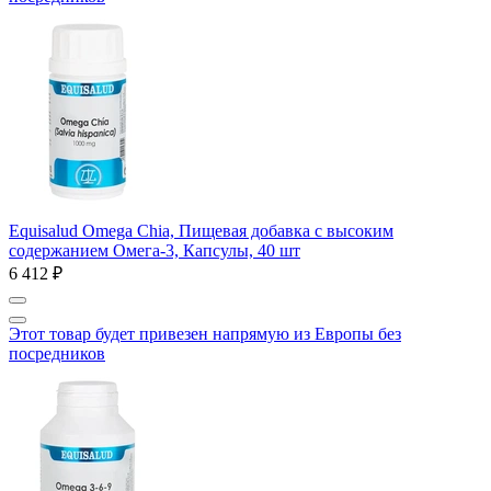
Equisalud Omega Chia, Пищевая добавка с высоким
содержанием Омега-3, Капсулы, 40 шт
6 412 ₽
Этот товар будет привезен напрямую из Европы без
посредников