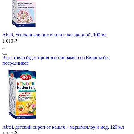
Abtei, Успокаивающие капли с валерианой, 100 мл
1 013 ₽
Этот товар будет привезен напрямую из Европы без
посредников
Abtei, детский сироп от кашля + маршмеллоу и мед, 120 мл
1 340 ₽