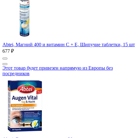
Abtei, Магний 400 и витамин C + E, Шипучие таблетки, 15 шт
677 ₽
Этот товар будет привезен напрямую из Европы без
посредников