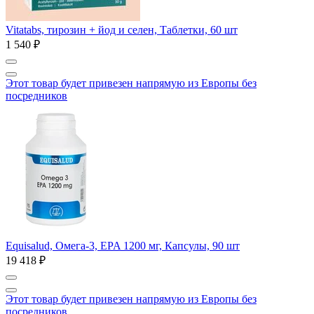
Vitatabs, тирозин + йод и селен, Таблетки, 60 шт
1 540 ₽
Этот товар будет привезен напрямую из Европы без
посредников
Equisalud, Омега-3, EPA 1200 мг, Капсулы, 90 шт
19 418 ₽
Этот товар будет привезен напрямую из Европы без
посредников