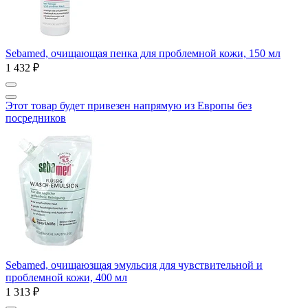
Sebamed, очищающая пенка для проблемной кожи, 150 мл
1 432 ₽
Этот товар будет привезен напрямую из Европы без
посредников
Sebamed, очищаюзщая эмульсия для чувствительной и
проблемной кожи, 400 мл
1 313 ₽