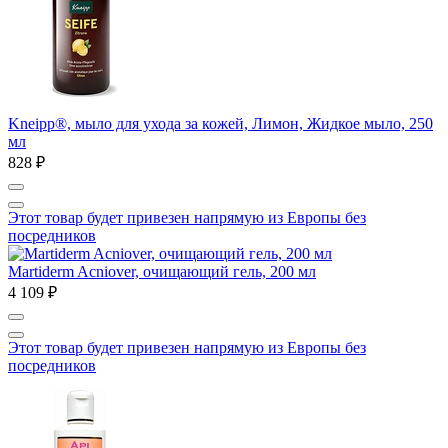
Kneipp®, мыло для ухода за кожей, Лимон, Жидкое мыло, 250
мл
828 ₽
Этот товар будет привезен напрямую из Европы без
посредников
Martiderm Acniover, очищающий гель, 200 мл
4 109 ₽
Этот товар будет привезен напрямую из Европы без
посредников