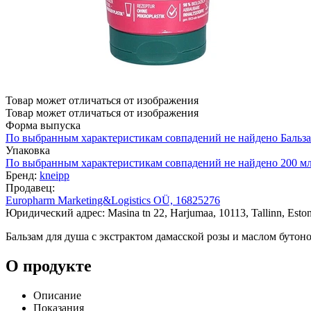
Товар может отличаться от изображения
Товар может отличаться от изображения
Форма выпуска
По выбранным характеристикам совпадений не найдено
Бальз
Упаковка
По выбранным характеристикам совпадений не найдено
200 м
Бренд:
kneipp
Продавец:
Europharm Marketing&Logistics OÜ, 16825276
Юридический адрес: Masina tn 22, Harjumaa, 10113, Tallinn, Eston
Бальзам для душа с экстрактом дамасской розы и маслом бутоно
О продукте
Описание
Показания