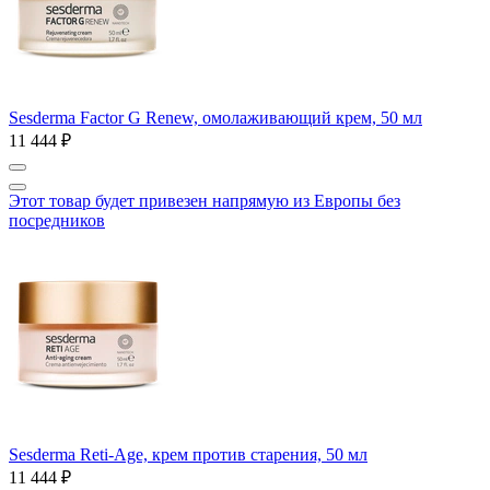
Sesderma Factor G Renew, омолаживающий крем, 50 мл
11 444 ₽
Этот товар будет привезен напрямую из Европы без
посредников
Sesderma Reti-Age, крем против старения, 50 мл
11 444 ₽