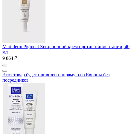
Martiderm Pigment Zero, ночной крем против пигментации, 40
мл
9 864 ₽
Этот товар будет привезен напрямую из Европы без
посредников