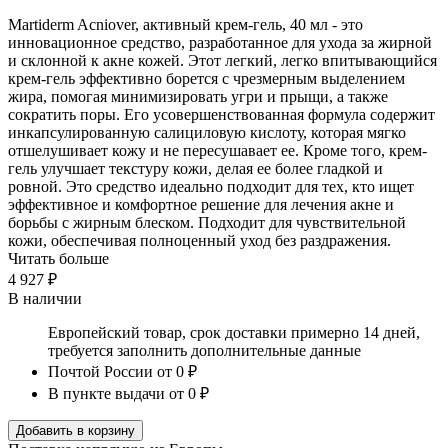
Martiderm Acniover, активный крем-гель, 40 мл - это
инновационное средство, разработанное для ухода за жирной
и склонной к акне кожей. Этот легкий, легко впитывающийся
крем-гель эффективно борется с чрезмерным выделением
жира, помогая минимизировать угри и прыщи, а также
сократить поры. Его усовершенствованная формула содержит
инкапсулированную салициловую кислоту, которая мягко
отшелушивает кожу и не пересушавает ее. Кроме того, крем-
гель улучшает текстуру кожи, делая ее более гладкой и
ровной. Это средство идеально подходит для тех, кто ищет
эффективное и комфортное решение для лечения акне и
борьбы с жирным блеском. Подходит для чувствительной
кожи, обеспечивая полноценный уход без раздражения.
Читать больше
4 927 ₽
В наличии
Европейский товар, срок доставки примерно 14 дней,
требуется заполнить дополнительные данные
Почтой России
от 0 ₽
В пункте выдачи
от 0 ₽
Добавить в корзину