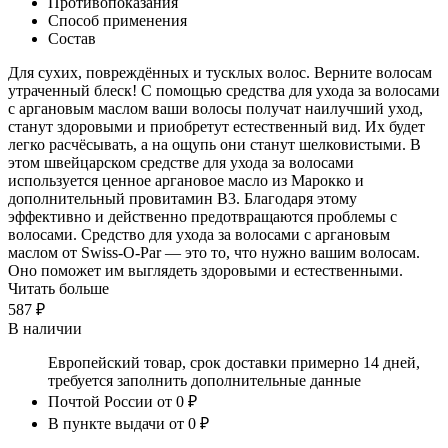
Противопоказания
Способ применения
Состав
Для сухих, повреждённых и тусклых волос. Верните волосам
утраченный блеск! С помощью средства для ухода за волосами
с аргановым маслом ваши волосы получат наилучший уход,
станут здоровыми и приобретут естественный вид. Их будет
легко расчёсывать, а на ощупь они станут шелковистыми. В
этом швейцарском средстве для ухода за волосами
используется ценное аргановое масло из Марокко и
дополнительный провитамин B3. Благодаря этому
эффективно и действенно предотвращаются проблемы с
волосами. Средство для ухода за волосами с аргановым
маслом от Swiss-O-Par — это то, что нужно вашим волосам.
Оно поможет им выглядеть здоровыми и естественными.
Читать больше
587 ₽
В наличии
Европейский товар, срок доставки примерно 14 дней,
требуется заполнить дополнительные данные
Почтой России
от 0 ₽
В пункте выдачи
от 0 ₽