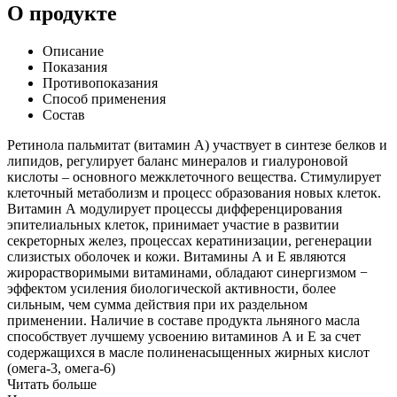
О продукте
Описание
Показания
Противопоказания
Способ применения
Состав
Ретинола пальмитат (витамин А) участвует в синтезе белков и
липидов, регулирует баланс минералов и гиалуроновой
кислоты – основного межклеточного вещества. Стимулирует
клеточный метаболизм и процесс образования новых клеток.
Витамин А модулирует процессы дифференцирования
эпителиальных клеток, принимает участие в развитии
секреторных желез, процессах кератинизации, регенерации
слизистых оболочек и кожи. Витамины А и Е являются
жирорастворимыми витаминами, обладают синергизмом −
эффектом усиления биологической активности, более
сильным, чем сумма действия при их раздельном
применении. Наличие в составе продукта льняного масла
способствует лучшему усвоению витаминов А и Е за счет
содержащихся в масле полиненасыщенных жирных кислот
(омега-3, омега-6)
Читать больше