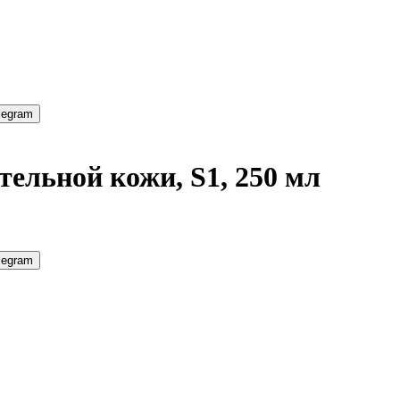
legram
тельной кожи, S1, 250 мл
legram