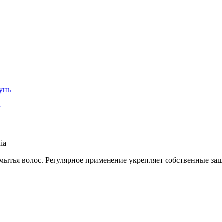
унь
л
ia
мытья волос. Регулярное применение укрепляет собственные за