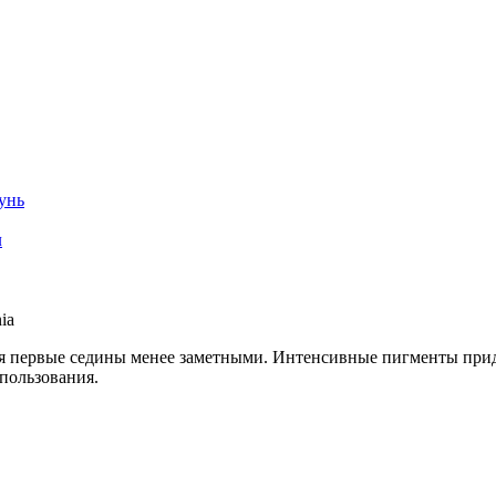
унь
л
ia
ая первые седины менее заметными. Интенсивные пигменты прид
пользования.