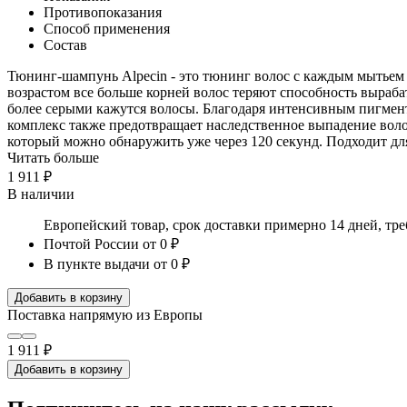
Противопоказания
Способ применения
Состав
Тюнинг-шампунь Alpecin - это тюнинг волос с каждым мытьем 
возрастом все больше корней волос теряют способность выраб
более серыми кажутся волосы. Благодаря интенсивным пигмен
комплекс также предотвращает наследственное выпадение вол
который можно обнаружить уже через 120 секунд. Подходит д
Читать больше
1 911 ₽
В наличии
Европейский товар, срок доставки примерно 14 дней, тр
Почтой России
от 0 ₽
В пункте выдачи
от 0 ₽
Добавить в корзину
Поставка напрямую из Европы
1 911 ₽
Добавить в корзину