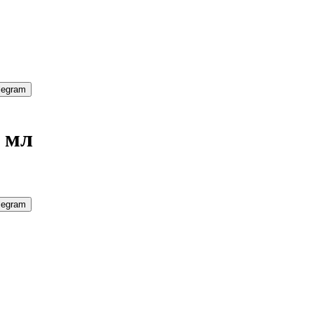
legram
 мл
legram