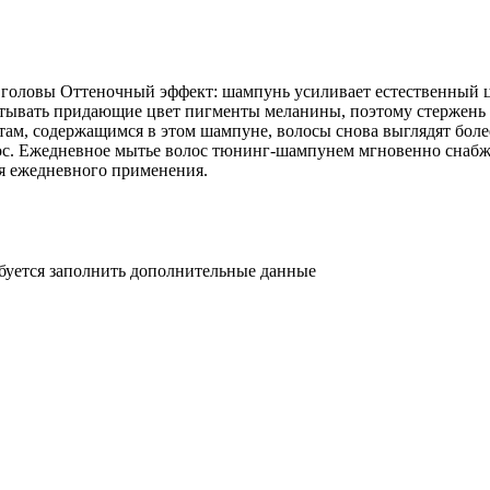
головы Оттеночный эффект: шампунь усиливает естественный цв
атывать придающие цвет пигменты меланины, поэтому стержень в
там, содержащимся в этом шампуне, волосы снова выглядят бол
ос. Ежедневное мытье волос тюнинг-шампунем мгновенно снабж
ля ежедневного применения.
ебуется заполнить дополнительные данные