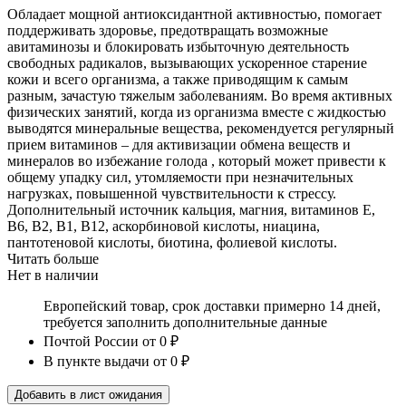
Обладает мощной антиоксидантной активностью, помогает
поддерживать здоровье, предотвращать возможные
авитаминозы и блокировать избыточную деятельность
свободных радикалов, вызывающих ускоренное старение
кожи и всего организма, а также приводящим к самым
разным, зачастую тяжелым заболеваниям. Во время активных
физических занятий, когда из организма вместе с жидкостью
выводятся минеральные вещества, рекомендуется регулярный
прием витаминов – для активизации обмена веществ и
минералов во избежание голода , который может привести к
общему упадку сил, утомляемости при незначительных
нагрузках, повышенной чувствительности к стрессу.
Дополнительный источник кальция, магния, витаминов Е,
В6, В2, В1, В12, аскорбиновой кислоты, ниацина,
пантотеновой кислоты, биотина, фолиевой кислоты.
Читать больше
Нет в наличии
Европейский товар, срок доставки примерно 14 дней,
требуется заполнить дополнительные данные
Почтой России
от 0 ₽
В пункте выдачи
от 0 ₽
Добавить в лист ожидания