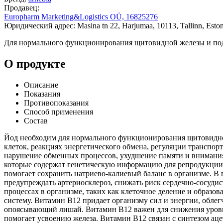
Продавец:
Europharm Marketing&Logistics OÜ, 16825276
Юридический адрес: Masina tn 22, Harjumaa, 10113, Tallinn, Eston
Для нормального функционирования щитовидной железы и подд
О продукте
Описание
Показания
Противопоказания
Способ применения
Состав
Йод необходим для нормального функционирования щитовидно
клеток, реакциях энергетического обмена, регуляции транспо
нарушение обменных процессов, ухудшение памяти и внимания
которые содержат генетическую информацию для репродукции к
помогает сохранить натриево-калиевый баланс в организме. В
предупреждать артериосклероз, снижать риск сердечно-сосуди
процессах в организме, таких как клеточное деление и образо
систему. Витамин В12 придает организму сил и энергии, облегч
опоясывающий лишай. Витамин В12 важен для снижения уровня
помогает усвоению железа. Витамин В12 связан с синтезом аце