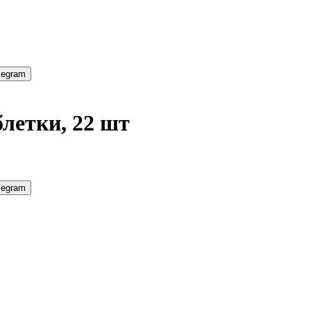
legram
летки, 22 шт
legram