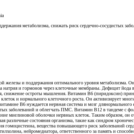
ia
ержания метаболизма, снижать риск сердечно-сосудистых забо
й железы и поддержания оптимального уровня метаболизма. Он 
рта натрия и гормонов через клеточные мембраны. Дефицит йод
, снижение остроты мышления. Витамин В6 (пиридоксин) прини
леток и нормального клеточного роста. Он активизирует многи
 витамине В6 нуждается нервная система и мозг длянормальног
стых заболеваний и облегчать ПМС. Витамин В12 в тандеме с ф
вание миелиновой оболочки нервных клеток. Таким образом, он о
ая различные состояния организма, такие как синдром хроническ
 гомоцистеина, вещества повышающего риск заболеваний сердц
тилхолина, нейромедиатора, ответственного за память и способ