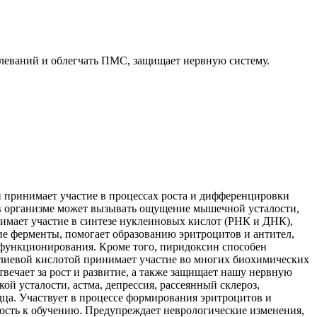
леваний и облегчать ПМС, защищает нервную систему.
принимает участие в процессах роста и дифференцировки
а в организме может вызывать ощущение мышечной усталости,
мает участие в синтезе нуклеиновых кислот (РНК и ДНК),
е ферменты, помогает образованию эритроцитов и антител,
о функционирования. Кроме того, пиридоксин способен
олиевой кислотой принимает участие во многих биохимических
твечает за рост и развитие, а также защищает нашу нервную
ой усталости, астма, депрессия, рассеянный склероз,
а. Участвует в процессе формирования эритроцитов и
ность к обучению. Предупреждает неврологические изменения,