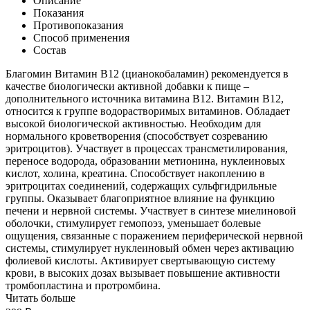
Описание
Показания
Противопоказания
Способ применения
Состав
Благомин Витамин В12 (цианокобаламин) рекомендуется в
качестве биологически активной добавки к пище –
дополнительного источника витамина В12. Витамин B12,
относится к группе водорастворимых витаминов. Обладает
высокой биологической активностью. Необходим для
нормального кроветворения (способствует созреванию
эритроцитов). Участвует в процессах трансметилирования,
переносе водорода, образовании метионина, нуклеиновых
кислот, холина, креатина. Способствует накоплению в
эритроцитах соединений, содержащих сульфгидрильные
группы. Оказывает благоприятное влияние на функцию
печени и нервной системы. Участвует в синтезе миелиновой
оболочки, стимулирует гемопоэз, уменьшает болевые
ощущения, связанные с поражением периферической нервной
системы, стимулирует нуклеиновый обмен через активацию
фолиевой кислоты. Активирует свертывающую систему
крови, в высоких дозах вызывает повышение активности
тромбопластина и протромбина.
Читать больше