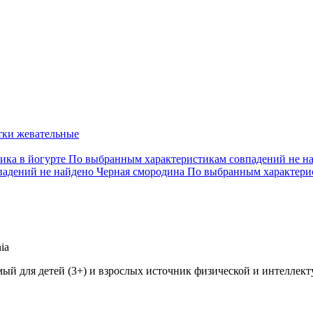
тки жевательные
ика в йогурте
По выбранным характеристикам совпадений не н
падений не найдено
Черная смородина
По выбранным характерис
ia
й для детей (3+) и взрослых источник физической и интеллект