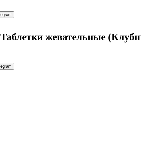
legram
Таблетки жевательные (Клубни
legram