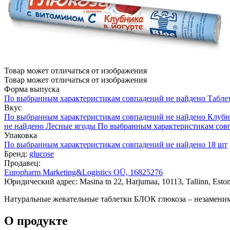
Товар может отличаться от изображения
Товар может отличаться от изображения
Форма выпуска
По выбранным характеристикам совпадений не найдено
Табле
Вкус
По выбранным характеристикам совпадений не найдено
Клубн
не найдено
Лесные ягоды
По выбранным характеристикам сов
Упаковка
По выбранным характеристикам совпадений не найдено
18 шт
Бренд:
glucose
Продавец:
Europharm Marketing&Logistics OÜ, 16825276
Юридический адрес: Masina tn 22, Harjumaa, 10113, Tallinn, Eston
Натуральные жевательные таблетки БЛОК глюкоза – незаменимы
О продукте