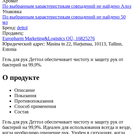
Аромат
По выбранным характеристикам совпадений не найдено
Алоэ
Упаковка
По выбранным характеристикам совпадений не найдено
50
мл
Бренд:
dettol
Продавец:
Europharm Marketing&Logistics OÜ, 16825276
Юридический адрес: Masina tn 22, Harjumaa, 10113, Tallinn,
Estonia
Гель для рук Деттол обеспечивает чистоту и защиту рук от
бактерий на 99,9%.
О продукте
Описание
Показания
Противопоказания
Способ применения
Состав
Гель для рук Деттол обеспечивает чистоту и защиту рук от
бактерий на 99,9%. Идеален для использования всегда и везде,
когда необходимо очищение рук. Удобен в ситуациях, когда