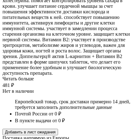
холестерина. помогает контролировать уровень сахара в
крови. улучшает питание сердечной мышцы за счет
повышения эффективности доставки кислорода и
питательных веществ к ней. способствует повышению
иммунитета, активируя лимфоциты и другие клетки
иммунной системы. участвует в замедлении процесса
старения организма на клеточном уровне. защищает клетки
нервной системы. Витамин B2: участвует в производстве
эритроцитов, метаболизме жиров и углеводов, важен для
здоровья кожи, ногтей и роста волос. Защищает органы
зрения. Доппельгерц® актив L-карнитин + Витамин В2
представлен в форме шипучих таблеток, что делает его
применение более удобным и улучшает биологическую
доступность препарата.
Читать больше
481 ₽
Нет в наличии
Европейский товар, срок доставки примерно 14 дней,
требуется заполнить дополнительные данные
Почтой России
от 0 ₽
В пункте выдачи
от 0 ₽
Добавить в лист ожидания
Поставка напрямую из Европы