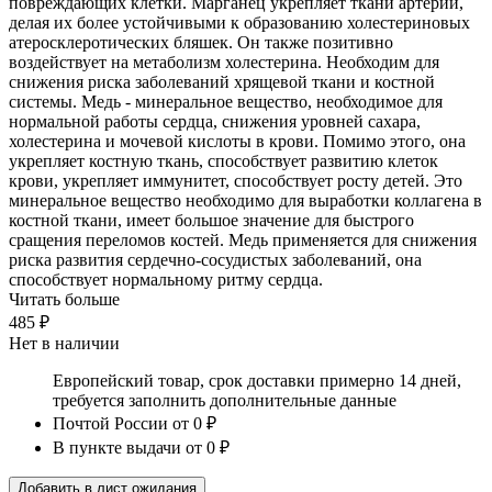
повреждающих клетки. Марганец укрепляет ткани артерий,
делая их более устойчивыми к образованию холестериновых
атеросклеротических бляшек. Он также позитивно
воздействует на метаболизм холестерина. Необходим для
снижения риска заболеваний хрящевой ткани и костной
системы. Медь - минеральное вещество, необходимое для
нормальной работы сердца, снижения уровней сахара,
холестерина и мочевой кислоты в крови. Помимо этого, она
укрепляет костную ткань, способствует развитию клеток
крови, укрепляет иммунитет, способствует росту детей. Это
минеральное вещество необходимо для выработки коллагена в
костной ткани, имеет большое значение для быстрого
сращения переломов костей. Медь применяется для снижения
риска развития сердечно-сосудистых заболеваний, она
способствует нормальному ритму сердца.
Читать больше
485 ₽
Нет в наличии
Европейский товар, срок доставки примерно 14 дней,
требуется заполнить дополнительные данные
Почтой России
от 0 ₽
В пункте выдачи
от 0 ₽
Добавить в лист ожидания