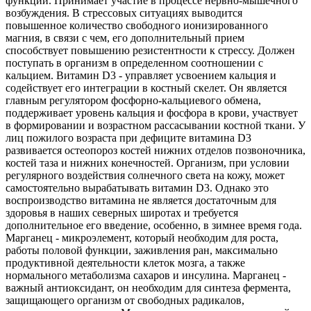
функции. Принимает участие в процессе нервно-мышечного
возбуждения. В стрессовых ситуациях выводится
повышенное количество свободного ионизированного
магния, в связи с чем, его дополнительный прием
способствует повышению резистентности к стрессу. Должен
поступать в организм в определенном соотношении с
кальцием. Витамин D3 - управляет усвоением кальция и
содействует его интеграции в костный скелет. Он является
главным регулятором фосфорно-кальциевого обмена,
поддерживает уровень кальция и фосфора в крови, участвует
в формировании и возрастном рассасывании костной ткани. У
лиц пожилого возраста при дефиците витамина D3
развивается остеопороз костей нижних отделов позвоночника,
костей таза и нижних конечностей. Организм, при условии
регулярного воздействия солнечного света на кожу, может
самостоятельно вырабатывать витамин D3. Однако это
воспроизводство витамина не является достаточным для
здоровья в наших северных широтах и требуется
дополнительное его введение, особенно, в зимнее время года.
Марганец - микроэлемент, который необходим для роста,
работы половой функции, заживления ран, максимально
продуктивной деятельности клеток мозга, а также
нормального метаболизма сахаров и инсулина. Марганец -
важный антиоксидант, он необходим для синтеза фермента,
защищающего организм от свободных радикалов,