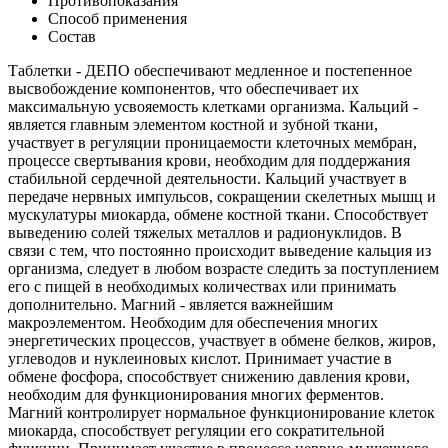
Противопоказания
Способ применения
Состав
Таблетки - ДЕПО обеспечивают медленное и постепенное
высвобождение компонентов, что обеспечивает их
максимальную усвояемость клетками организма. Кальций -
является главным элементом костной и зубной ткани,
участвует в регуляции проницаемости клеточных мембран,
процессе свертывания крови, необходим для поддержания
стабильной сердечной деятельности. Кальций участвует в
передаче нервных импульсов, сокращении скелетных мышц и
мускулатуры миокарда, обмене костной ткани. Способствует
выведению солей тяжелых металлов и радионуклидов. В
связи с тем, что постоянно происходит выведение кальция из
организма, следует в любом возрасте следить за поступлением
его с пищей в необходимых количествах или принимать
дополнительно. Магний - является важнейшим
макроэлементом. Необходим для обеспечения многих
энергетических процессов, участвует в обмене белков, жиров,
углеводов и нуклеиновых кислот. Принимает участие в
обмене фосфора, способствует снижению давления крови,
необходим для функционирования многих ферментов.
Магний контролирует нормальное функционирование клеток
миокарда, способствует регуляции его сократительной