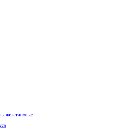
лы желатиновые
уса