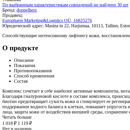
По выбранным характеристикам совпадений не найдено
30 шт
Бренд:
doppelherz
Продавец:
Europharm Marketing&Logistics OÜ, 16825276
Юридический адрес: Masina tn 22, Harjumaa, 10113, Tallinn, Eston
Способствующие интенсивному лифтингу кожи, восстановлению
О продукте
Описание
Показания
Противопоказания
Способ применения
Состав
Комплекс сочетает в себе наиболее активные компоненты, вит
Благодаря гиалуроновой кислоте в составе комплекса, происх
биотин предотвращает сухость кожи и стимулирует ее регенер
поддержании водного баланса в клетках, повышает упругость 
лица, защита кожи от воздействия внешней среды, сохранение 
Читать больше
1 018 ₽
1 119 ₽
Нет в наличии