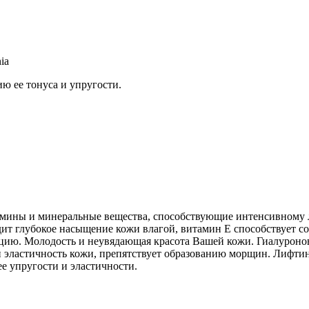
ia
 ее тонуса и упругости.
амины и минеральные вещества, способствующие интенсивному л
одит глубокое насыщение кожи влагой, витамин Е способствует
ацию. Молодость и неувядающая красота Вашей кожи. Гиалуронов
и эластичность кожи, препятствует образованию морщин. Лифтин
ее упругости и эластичности.