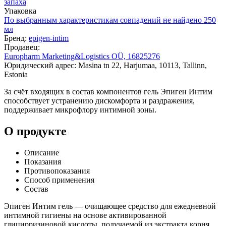
запаха
Упаковка
По выбранным характеристикам совпадений не найдено
250
мл
Бренд:
epigen-intim
Продавец:
Europharm Marketing&Logistics OÜ, 16825276
Юридический адрес: Masina tn 22, Harjumaa, 10113, Tallinn,
Estonia
За счёт входящих в состав компонентов гель Эпиген Интим
способствует устранению дискомфорта и раздражения,
поддерживает микрофлору интимной зоны.
О продукте
Описание
Показания
Противопоказания
Способ применения
Состав
Эпиген Интим гель — очищающее средство для ежедневной
интимной гигиены на основе активированной
глицирризиновой кислоты, получаемой из экстракта корня