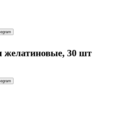
legram
 желатиновые, 30 шт
legram