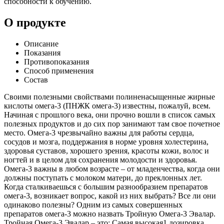
способности к обучению.
О продукте
Описание
Показания
Противопоказания
Способ применения
Состав
Своими полезными свойствами полиненасыщенные жирные
кислоты омега-3 (ПНЖК омега-3) известны, пожалуй, всем.
Начиная с прошлого века, они прочно вошли в список самых
полезных продуктов и до сих пор занимают там свое почетное
место. Омега-3 чрезвычайно важны для работы сердца,
сосудов и мозга, поддержания в норме уровня холестерина,
здоровья суставов, хорошего зрения, красоты кожи, волос и
ногтей и в целом для сохранения молодости и здоровья.
Омега-3 важны в любом возрасте – от младенчества, когда они
должны поступать с молоком матери, до преклонных лет.
Когда сталкиваешься с большим разнообразием препаратов
омега-3, возникает вопрос, какой из них выбрать? Все ли они
одинаково полезны? Одним из самых совершенных
препаратов омега-3 можно назвать Тройную Омега-3 Эвалар.
Тройная Омега-3 Эвалар – это: Самая высокая1 дозировка