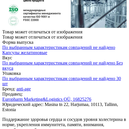
Товар может отличаться от изображения
Товар может отличаться от изображения
Форма выпуска
По выбранным характеристикам совпадений не найдено
Капсулы желатиновые
Вкус
По выбранным характеристикам совпадений не найдено
Без
вкуса
Упаковка
По выбранным характеристикам совпадений не найдено
30
шт
Бренд:
anti-age
Продавец:
Europharm Marketing&Logistics OÜ, 16825276
Юридический адрес: Masina tn 22, Harjumaa, 10113, Tallinn,
Estonia
Поддержание здоровья сердца и сосудов уровня холестерина в
норме, укрепления иммунитета, памяти, внимания,