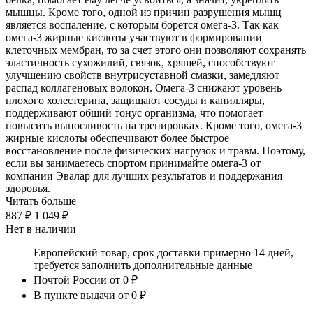
мышцы. Кроме того, одной из причин разрушения мышц
является воспаление, с которым борется омега-3. Так как
омега-3 жирные кислоты участвуют в формировании
клеточных мембран, то за счет этого они позволяют сохранять
эластичность сухожилий, связок, хрящей, способствуют
улучшению свойств внутрисуставной смазки, замедляют
распад коллагеновых волокон. Омега-3 снижают уровень
плохого холестерина, защищают сосуды и капилляры,
поддерживают общий тонус организма, что помогает
повысить выносливость на тренировках. Кроме того, омега-3
жирные кислоты обеспечивают более быстрое
восстановление после физических нагрузок и травм. Поэтому,
если вы занимаетесь спортом принимайте омега-3 от
компании Эвалар для лучших результатов и поддержания
здоровья.
Читать больше
887 ₽
1 049 ₽
Нет в наличии
Европейский товар, срок доставки примерно 14 дней,
требуется заполнить дополнительные данные
Почтой России
от 0 ₽
В пункте выдачи
от 0 ₽