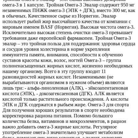
омега-3 в 1 капсуле. Тройная Омега-3 Эвалар содержит 950 мг
незаменимых ПНЖК омега-3 (ЭПК + ДГК), вместо 300 мг, как
в обычных. Качественное сырье из Норвегии. Эвалар
использует рыбий жир высочайшего качества от компании с
мировым именем BASF (Норвегия). Высокая чистота омега-3.
Исключительно высокая степень очистки омега-3 превышает
требования даже европейской фармакопеи. Тройная Омега-3
эвалар – это тройная польза для поддержания: здоровья сердца
и сосудов уровня холестерина в норме укрепления
иммунитета памяти, внимания, способности к обучению
суставов красоты кожи, волос, ногтей Омега-3 – группа
полиненасыщенных жирных кислот, жизненно необходимых
нашему организму. Всего в эту группу входит 11
разновидностей жирных кислот. Незаменимыми (не
вырабатываются организмом в нужном объеме) являются
лишь три: - альфа-линоленовая (АЛК), - эйкозапентаеновая
кислота (ЭПК), - докозагексаеновая (ДГК). АЛК является
кислотой только растительного происхождения. А кислоты
ЭПК и ДГК содержатся в рыбьем жире. Омега-3 для спорта
Для получения хороших результатов в спорте необходима
корректировка рациона питания. Помимо большого
количества белка, витаминов и микроэлементов, в рацион
важно добавить омега-3 жирные кислоты. Регулярное
употребление омега-3 значительно улучшает метаболизм
белка, помогает ему легче усвоиться, а значит, укреплять