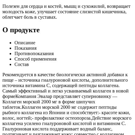
Полезен для сердца и костей, мышц и сухожилий, возвращает
молодость коже, улучшает состояние слизистой кишечника,
облегчает боль в суставах.
О продукте
Описание
Показания
Противопоказания
Способ применения
Состав
Рекомендуется в качестве биологически активной добавки к
пище – источника гиалуроновой кислоты, дополнительного
источника витамина С, содержащей пептиды коллагена.
Самый эффективный и легко усваиваемый коллаген в новой
формеКомпания Эвалар представляет суперновинку —
Коллаген морской 2000 мг в форме шипучих
таблеток.Коллаген морской 2000 мг содержит пептиды
рыбного коллагена из Японии и способствует:- красоте кожи,
волос, ногтей;- профилактике остеопороза.Действие морского
коллагена усилено гиалуроновой кислотой и витамином С.
Гиалуроновая кислота поддерживает водный баланс,
подтягивает и разглаживает кожу; совместно с коллагеном