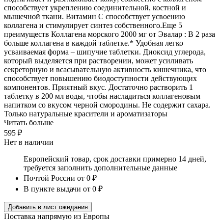
способствует укреплению соединительной, костной и
мышечной ткани. Витамин С способствует усвоению
коллагена и стимулирует синтез собственного.Еще 5
преимуществ Коллагена морского 2000 мг от Эвалар : В 2 раза
больше коллагена в каждой таблетке.* Удобная легко
усваиваемая форма – шипучие таблетки. Диоксид углерода,
который выделяется при растворении, может усиливать
секреторную и всасывательную активность кишечника, что
способствует повышению биодоступности действующих
компонентов. Приятный вкус. Достаточно растворить 1
таблетку в 200 мл воды, чтобы насладиться коллагеновым
напитком со вкусом черной смородины. Не содержит сахара.
Только натуральные красители и ароматизаторы
Читать больше
595 ₽
Нет в наличии
Европейский товар, срок доставки примерно 14 дней,
требуется заполнить дополнительные данные
Почтой России
от 0 ₽
В пункте выдачи
от 0 ₽
Добавить в лист ожидания
Поставка напрямую из Европы