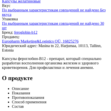
Капсулы желатиновые
Вкус
По выбранным характеристикам совпадений не найдено
Без
вкуса
Упаковка
По выбранным характеристикам совпадений не найдено
30
шт
Бренд:
feroglobin-b12
Продавец:
Europharm Marketing&Logistics OÜ, 16825276
Юридический адрес: Masina tn 22, Harjumaa, 10113, Tallinn,
Estonia
Капсулы фероглобин-В12 - препарат, который специально
разработан восполнения организма железом и здорового
кроветворения. Для профилактики и лечения анемии.
О продукте
Описание
Показания
Противопоказания
Способ применения
Состав