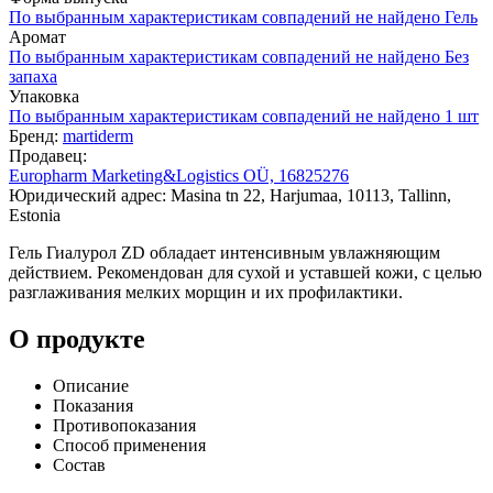
По выбранным характеристикам совпадений не найдено
Гель
Аромат
По выбранным характеристикам совпадений не найдено
Без
запаха
Упаковка
По выбранным характеристикам совпадений не найдено
1 шт
Бренд:
martiderm
Продавец:
Europharm Marketing&Logistics OÜ, 16825276
Юридический адрес: Masina tn 22, Harjumaa, 10113, Tallinn,
Estonia
Гель Гиалурол ZD обладает интенсивным увлажняющим
действием. Рекомендован для сухой и уставшей кожи, с целью
разглаживания мелких морщин и их профилактики.
О продукте
Описание
Показания
Противопоказания
Способ применения
Состав