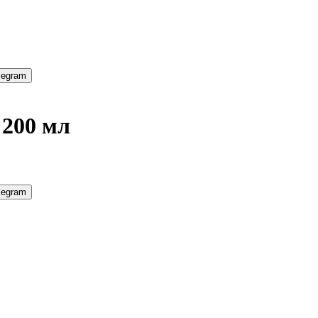
legram
 200 мл
legram