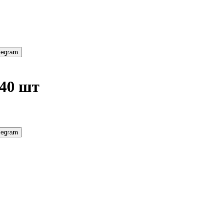
legram
 40 шт
legram