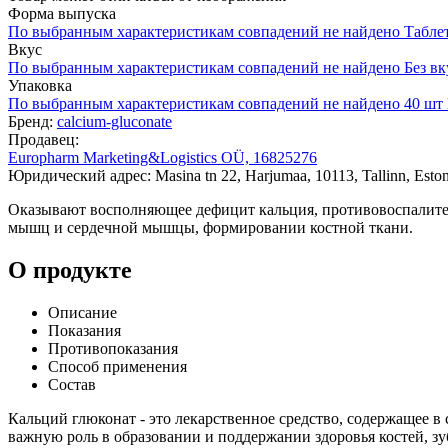
Форма выпуска
По выбранным характеристикам совпадений не найдено
Табле
Вкус
По выбранным характеристикам совпадений не найдено
Без вк
Упаковка
По выбранным характеристикам совпадений не найдено
40 шт
Бренд:
calcium-gluconate
Продавец:
Europharm Marketing&Logistics OÜ, 16825276
Юридический адрес: Masina tn 22, Harjumaa, 10113, Tallinn, Eston
Оказывают восполняющее дефицит кальция, противовоспалитель
мышц и сердечной мышцы, формировании костной ткани.
О продукте
Описание
Показания
Противопоказания
Способ применения
Состав
Кальций глюконат - это лекарственное средство, содержащее в
важную роль в образовании и поддержании здоровья костей, з