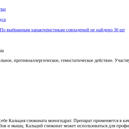
тки
уса
По выбранным характеристикам совпадений не найдено
30 шт
ia
ное, противоаллергическое, гемостатическое действие. Участв
 себе Кальция глюконата моногидрат. Препарат применяется в ка
убов и мышц. Кальций глюконат может использоваться для профи