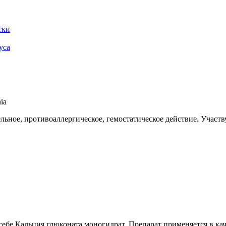
тки
уса
ia
ное, противоаллергическое, гемостатическое действие. Участв
 себе Кальция глюконата моногидрат. Препарат применяется в ка