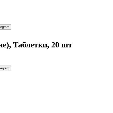
legram
е), Таблетки, 20 шт
legram