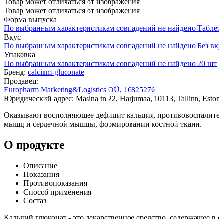
Товар может отличаться от изображения
Товар может отличаться от изображения
Форма выпуска
По выбранным характеристикам совпадений не найдено
Табле
Вкус
По выбранным характеристикам совпадений не найдено
Без вк
Упаковка
По выбранным характеристикам совпадений не найдено
20 шт
Бренд:
calcium-gluconate
Продавец:
Europharm Marketing&Logistics OÜ, 16825276
Юридический адрес: Masina tn 22, Harjumaa, 10113, Tallinn, Eston
Оказывают восполняющее дефицит кальция, противовоспалитель
мышц и сердечной мышцы, формировании костной ткани.
О продукте
Описание
Показания
Противопоказания
Способ применения
Состав
Кальций глюконат - это лекарственное средство, содержащее в