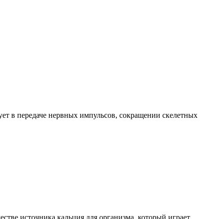
ует в передаче нервных импульсов, сокращении скелетных
честве источника кальция для организма, который играет