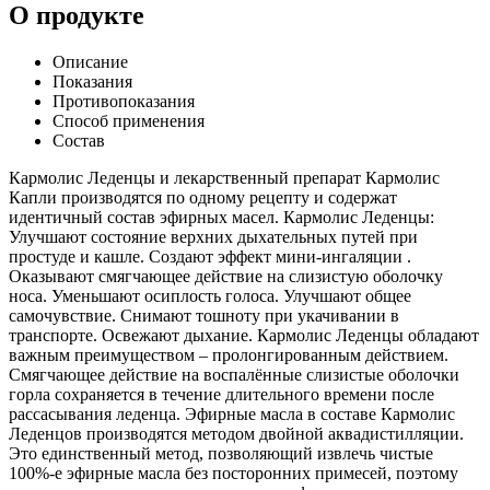
О продукте
Описание
Показания
Противопоказания
Способ применения
Состав
Кармолис Леденцы и лекарственный препарат Кармолис
Капли производятся по одному рецепту и содержат
идентичный состав эфирных масел. Кармолис Леденцы:
Улучшают состояние верхних дыхательных путей при
простуде и кашле. Создают эффект мини-ингаляции .
Оказывают смягчающее действие на слизистую оболочку
носа. Уменьшают осиплость голоса. Улучшают общее
самочувствие. Снимают тошноту при укачивании в
транспорте. Освежают дыхание. Кармолис Леденцы обладают
важным преимуществом – пролонгированным действием.
Смягчающее действие на воспалённые слизистые оболочки
горла сохраняется в течение длительного времени после
рассасывания леденца. Эфирные масла в составе Кармолис
Леденцов производятся методом двойной аквадистилляции.
Это единственный метод, позволяющий извлечь чистые
100%-е эфирные масла без посторонних примесей, поэтому