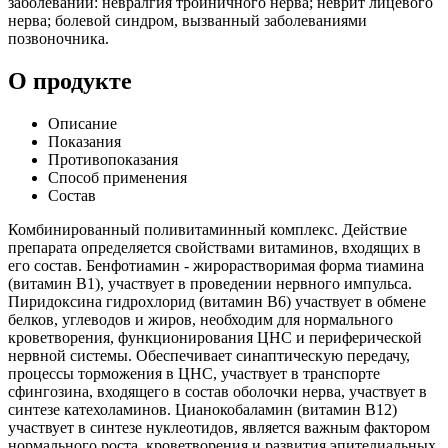
заболеваний: невралгия тройничного нерва; неврит лицевого
нерва; болевой синдром, вызванный заболеваниями
позвоночника.
О продукте
Описание
Показания
Противопоказания
Способ применения
Состав
Комбинированный поливитаминный комплекс. Действие
препарата определяется свойствами витаминов, входящих в
его состав. Бенфотиамин - жирорастворимая форма тиамина
(витамин В1), участвует в проведении нервного импульса.
Пиридоксина гидрохлорид (витамин В6) участвует в обмене
белков, углеводов и жиров, необходим для нормального
кроветворения, функционирования ЦНС и периферической
нервной системы. Обеспечивает синаптическую передачу,
процессы торможения в ЦНС, участвует в транспорте
сфингозина, входящего в состав оболочки нерва, участвует в
синтезе катехоламинов. Цианокобаламин (витамин В12)
участвует в синтезе нуклеотидов, является важным фактором
нормального роста, кроветворения и развития эпителиальных