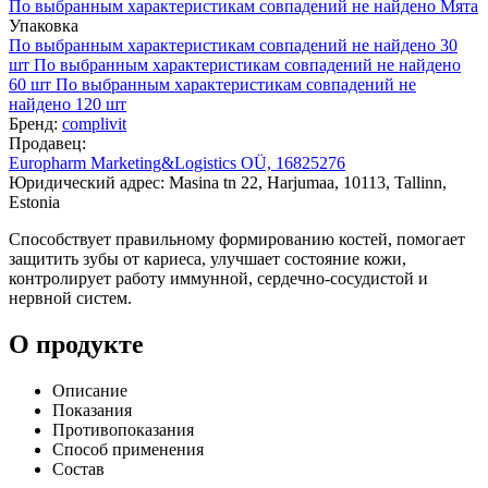
По выбранным характеристикам совпадений не найдено
Мята
Упаковка
По выбранным характеристикам совпадений не найдено
30
шт
По выбранным характеристикам совпадений не найдено
60 шт
По выбранным характеристикам совпадений не
найдено
120 шт
Бренд:
complivit
Продавец:
Europharm Marketing&Logistics OÜ, 16825276
Юридический адрес: Masina tn 22, Harjumaa, 10113, Tallinn,
Estonia
Способствует правильному формированию костей, помогает
защитить зубы от кариеса, улучшает состояние кожи,
контролирует работу иммунной, сердечно-сосудистой и
нервной систем.
О продукте
Описание
Показания
Противопоказания
Способ применения
Состав