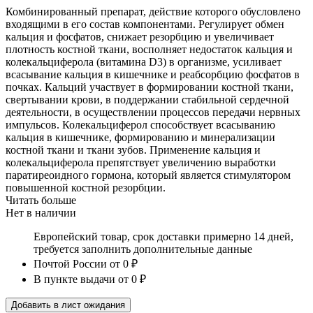
Комбинированный препарат, действие которого обусловлено
входящими в его состав компонентами. Регулирует обмен
кальция и фосфатов, снижает резорбцию и увеличивает
плотность костной ткани, восполняет недостаток кальция и
колекальциферола (витамина D3) в организме, усиливает
всасывание кальция в кишечнике и реабсорбцию фосфатов в
почках. Кальций участвует в формировании костной ткани,
свертывании крови, в поддержании стабильной сердечной
деятельности, в осуществлении процессов передачи нервных
импульсов. Колекальциферол способствует всасыванию
кальция в кишечнике, формированию и минерализации
костной ткани и ткани зубов. Применение кальция и
колекальциферола препятствует увеличению выработки
паратиреоидного гормона, который является стимулятором
повышенной костной резорбции.
Читать больше
Нет в наличии
Европейский товар, срок доставки примерно 14 дней,
требуется заполнить дополнительные данные
Почтой России
от 0 ₽
В пункте выдачи
от 0 ₽
Добавить в лист ожидания