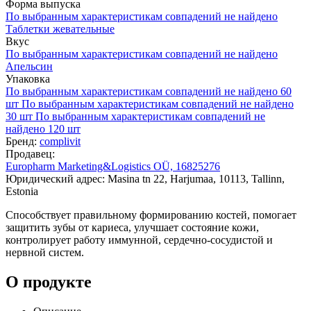
Форма выпуска
По выбранным характеристикам совпадений не найдено
Таблетки жевательные
Вкус
По выбранным характеристикам совпадений не найдено
Апельсин
Упаковка
По выбранным характеристикам совпадений не найдено
60
шт
По выбранным характеристикам совпадений не найдено
30 шт
По выбранным характеристикам совпадений не
найдено
120 шт
Бренд:
complivit
Продавец:
Europharm Marketing&Logistics OÜ, 16825276
Юридический адрес: Masina tn 22, Harjumaa, 10113, Tallinn,
Estonia
Способствует правильному формированию костей, помогает
защитить зубы от кариеса, улучшает состояние кожи,
контролирует работу иммунной, сердечно-сосудистой и
нервной систем.
О продукте