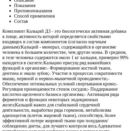
Описание
Показания
Противопоказания
Способ применения
Состав
Компливит Кальций Д3 - это биологически активная добавка
к пище, активность которой определяется свойствами
входящих в состав компонентов (согласно научным
данным):Кальций - минерал, содержащийся в организме
человека в большем количестве, чем другие ионы. В среднем,
в теле человека содержится около 1 кг кальция, примерно 99%
находится в скелете.Кальцию присущ ряд важнейших
функций в организме:- Формирование костной ткани,
дентина и эмали зубов;- Участие в процессах сократимости
мышц, нервной и нервно-мышечной проводимости;-
Обеспечение оптимальных условий свертывания крови;-
Регуляция проницаемости стенок сосудов;- Поддержание
кислотно-щелочного баланса организма;- Активация ряда
ферментов и функции некоторых эндокринных
желез;Кальций важен для стабильной сердечной
деятельности, выработки ряда гормонов, метаболизма
адипоцитов (клеток жировой ткани), способствуя, более
эффективной потере жировой ткани при похудании/
соблюдении диеты, для лучшего контроля веса.Адекватное