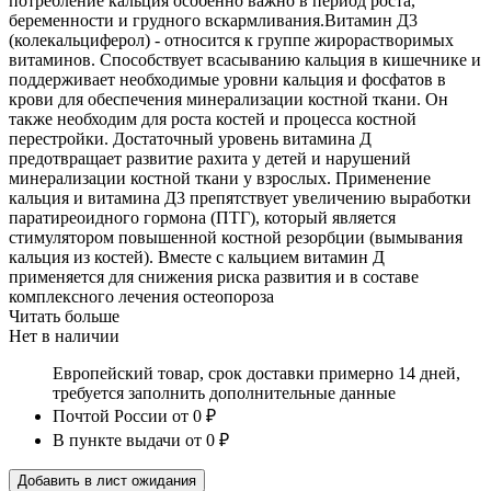
потребление кальция особенно важно в период роста,
беременности и грудного вскармливания.Витамин Д3
(колекальциферол) - относится к группе жирорастворимых
витаминов. Способствует всасыванию кальция в кишечнике и
поддерживает необходимые уровни кальция и фосфатов в
крови для обеспечения минерализации костной ткани. Он
также необходим для роста костей и процесса костной
перестройки. Достаточный уровень витамина Д
предотвращает развитие рахита у детей и нарушений
минерализации костной ткани у взрослых. Применение
кальция и витамина Д3 препятствует увеличению выработки
паратиреоидного гормона (ПТГ), который является
стимулятором повышенной костной резорбции (вымывания
кальция из костей). Вместе с кальцием витамин Д
применяется для снижения риска развития и в составе
комплексного лечения остеопороза
Читать больше
Нет в наличии
Европейский товар, срок доставки примерно 14 дней,
требуется заполнить дополнительные данные
Почтой России
от 0 ₽
В пункте выдачи
от 0 ₽
Добавить в лист ожидания