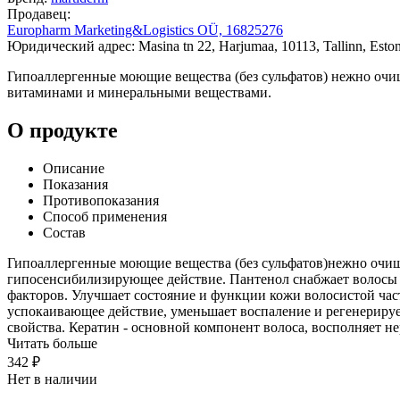
Продавец:
Europharm Marketing&Logistics OÜ, 16825276
Юридический адрес: Masina tn 22, Harjumaa, 10113, Tallinn, Eston
Гипоаллергенные моющие вещества (без сульфатов) нежно очи
витаминами и минеральными веществами.
О продукте
Описание
Показания
Противопоказания
Способ применения
Состав
Гипоаллергенные моющие вещества (без сульфатов)нежно очищ
гипосенсибилизирующее действие. Пантенол снабжает волосы
факторов. Улучшает состояние и функции кожи волосистой част
успокаивающее действие, уменьшает воспаление и регенерир
свойства. Кератин - основной компонент волоса, восполняет 
Читать больше
342 ₽
Нет в наличии