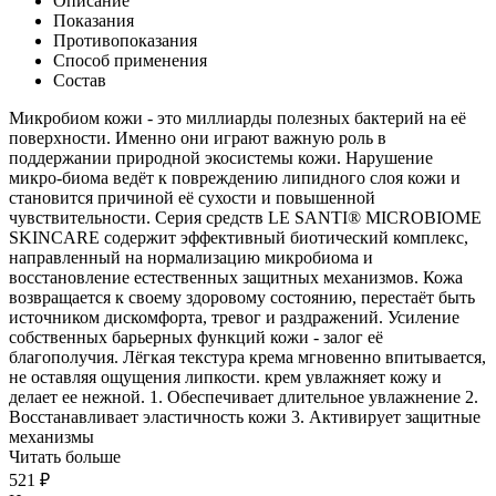
Описание
Показания
Противопоказания
Способ применения
Состав
Микробиом кожи - это миллиарды полезных бактерий на её
поверхности. Именно они играют важную роль в
поддержании природной экосистемы кожи. Нарушение
микро-биома ведёт к повреждению липидного слоя кожи и
становится причиной её сухости и повышенной
чувствительности. Серия средств LE SANTI® MICROBIOME
SKINCARE содержит эффективный биотический комплекс,
направленный на нормализацию микробиома и
восстановление естественных защитных механизмов. Кожа
возвращается к своему здоровому состоянию, перестаёт быть
источником дискомфорта, тревог и раздражений. Усиление
собственных барьерных функций кожи - залог её
благополучия. Лёгкая текстура крема мгновенно впитывается,
не оставляя ощущения липкости. крем увлажняет кожу и
делает ее нежной. 1. Обеспечивает длительное увлажнение 2.
Восстанавливает эластичность кожи 3. Активирует защитные
механизмы
Читать больше
521 ₽