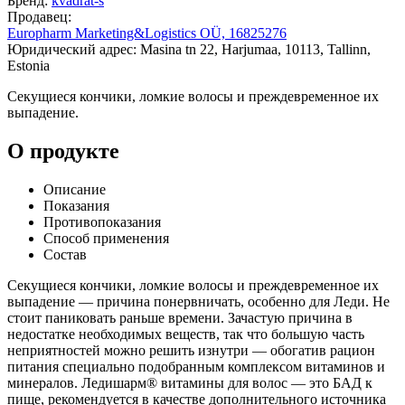
Бренд:
kvadrat-s
Продавец:
Europharm Marketing&Logistics OÜ, 16825276
Юридический адрес: Masina tn 22, Harjumaa, 10113, Tallinn,
Estonia
Секущиеся кончики, ломкие волосы и преждевременное их
выпадение.
О продукте
Описание
Показания
Противопоказания
Способ применения
Состав
Секущиеся кончики, ломкие волосы и преждевременное их
выпадение — причина понервничать, особенно для Леди. Не
стоит паниковать раньше времени. Зачастую причина в
недостатке необходимых веществ, так что большую часть
неприятностей можно решить изнутри — обогатив рацион
питания специально подобранным комплексом витаминов и
минералов. Ледишарм® витамины для волос — это БАД к
пище, рекомендуется в качестве дополнительного источника